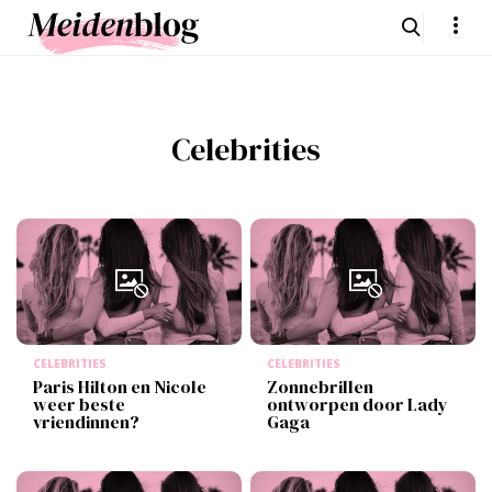
Celebrities
CELEBRITIES
CELEBRITIES
Paris Hilton en Nicole
Zonnebrillen
weer beste
ontworpen door Lady
vriendinnen?
Gaga