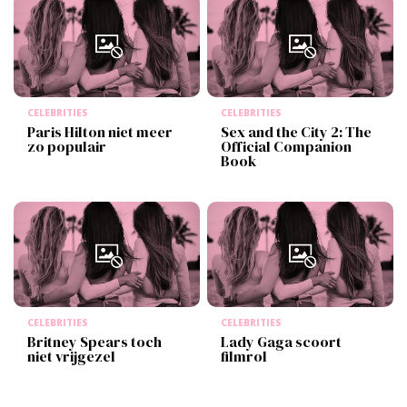
CELEBRITIES
CELEBRITIES
Paris Hilton niet meer
Sex and the City 2: The
zo populair
Official Companion
Book
CELEBRITIES
CELEBRITIES
Britney Spears toch
Lady Gaga scoort
niet vrijgezel
filmrol