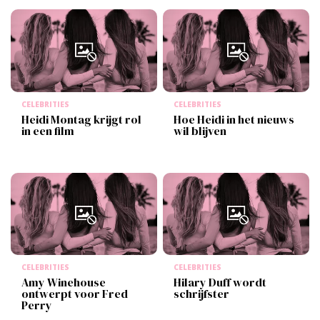
CELEBRITIES
CELEBRITIES
Heidi Montag krijgt rol
Hoe Heidi in het nieuws
in een film
wil blijven
CELEBRITIES
CELEBRITIES
Amy Winehouse
Hilary Duff wordt
ontwerpt voor Fred
schrijfster
Perry