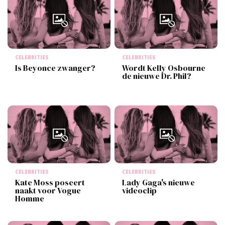
CELEBRITIES
CELEBRITIES
Is Beyonce zwanger?
Wordt Kelly Osbourne
de nieuwe Dr. Phil?
CELEBRITIES
CELEBRITIES
Kate Moss poseert
Lady Gaga's nieuwe
naakt voor Vogue
videoclip
Homme