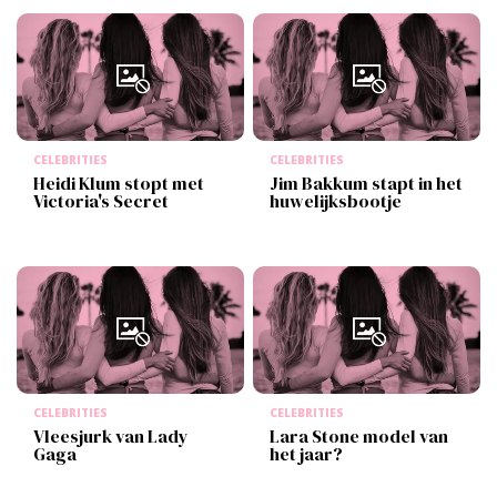
CELEBRITIES
CELEBRITIES
Heidi Klum stopt met
Jim Bakkum stapt in het
Victoria's Secret
huwelijksbootje
CELEBRITIES
CELEBRITIES
Vleesjurk van Lady
Lara Stone model van
Gaga
het jaar?