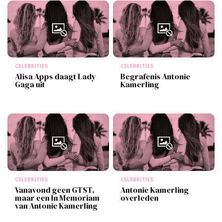
CELEBRITIES
CELEBRITIES
Alisa Apps daagt Lady
Begrafenis Antonie
Gaga uit
Kamerling
CELEBRITIES
CELEBRITIES
Vanavond geen GTST,
Antonie Kamerling
maar een In Memoriam
overleden
van Antonie Kamerling