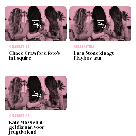
CELEBRITIES
CELEBRITIES
Chace Crawford foto's
Lara Stone klaagt
in Esquire
Playboy aan
CELEBRITIES
Kate Moss sluit
geldkraan voor
jeugdvriend