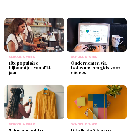
SCHOOL & WERK
SCHOOL & WERK
10x populaire
Ondernemen via
bijbaantjes vanaf 14
bol.com: een gids voor
jaar
succes
SCHOOL & WERK
SCHOOL & WERK
5 tips om geld te
Dit zijn de 8 leukste