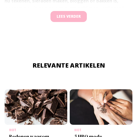
nu tekenen, sieraden maken, bloggen of bakken is,
waarom zou je er niet wat extra geld mee verdienen?
Het is makkelijker dan je denkt! Met deze vijf tips kun jij
LEES VERDER
al op jonge leeftijd een mini-business starten en
verdienen aan iets wat je écht leuk vindt. Let’s go!
RELEVANTE ARTIKELEN
HOT
HOT
Redenen waarom
5 HBO mode