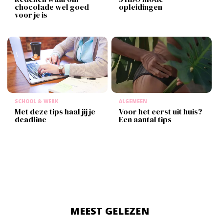
chocolade wel goed
opleidingen
voor je is
SCHOOL & WERK
ALGEMEEN
Met deze tips haal jij je
Voor het eerst uit huis?
deadline
Een aantal tips
MEEST GELEZEN