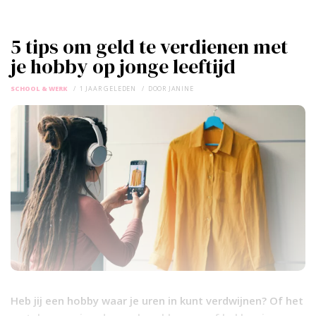
5 tips om geld te verdienen met
je hobby op jonge leeftijd
SCHOOL & WERK
1 JAAR GELEDEN
DOOR
JANINE
Heb jij een hobby waar je uren in kunt verdwijnen? Of het