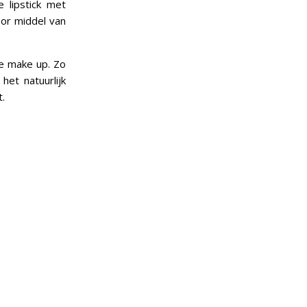
 lipstick met
oor middel van
je make up. Zo
het natuurlijk
t.