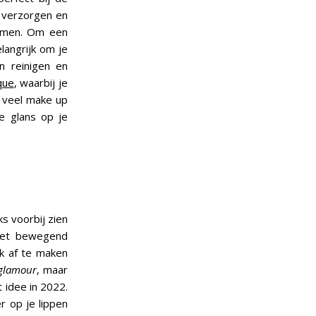
e verzorgen en
rkomen. Om een
langrijk om je
n reinigen en
ique
, waarbij je
e veel make up
e glans op je
ks voorbij zien
 het bewegend
ok af te maken
 glamour
, maar
t idee in 2022.
er op je lippen