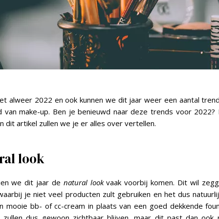
het alweer 2022 en ook kunnen we dit jaar weer een aantal tre
d van make-up. Ben je benieuwd naar deze trends voor 2022? 
 dit artikel zullen we je er alles over vertellen.
ral look
ien we dit jaar de
natural look
vaak voorbij komen. Dit wil zegg
waarbij je niet veel producten zult gebruiken en het dus natuurli
en mooie bb- of cc-cream in plaats van een goed dekkende foun
 zullen dus gewoon zichtbaar blijven, maar dit past dan ook p