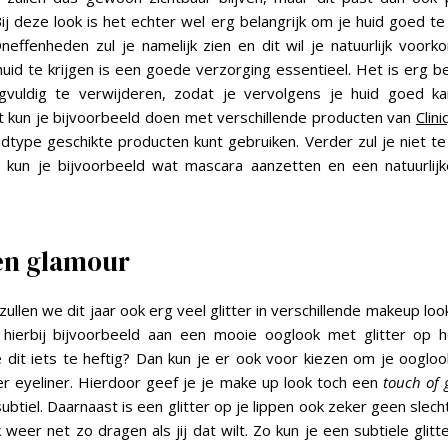
 Bij deze look is het echter wel erg belangrijk om je huid goed t
Oneffenheden zul je namelijk zien en dit wil je natuurlijk voo
uid te krijgen is een goede verzorging essentieel. Het is erg be
vuldig te verwijderen, zodat je vervolgens je huid goed ka
t kun je bijvoorbeeld doen met verschillende producten van
Clin
idtype geschikte producten kunt gebruiken. Verder zul je niet t
o kun je bijvoorbeeld wat mascara aanzetten en een natuurlijk
.
 en glamour
llen we dit jaar ook erg veel glitter in verschillende makeup loo
hierbij bijvoorbeeld aan een mooie ooglook met glitter op
je dit iets te heftig? Dan kun je er ook voor kiezen om je ooglo
er eyeliner. Hierdoor geef je je make up look toch een
touch of
 subtiel. Daarnaast is een glitter op je lippen ook zeker geen slech
 weer net zo dragen als jij dat wilt. Zo kun je een subtiele glitt