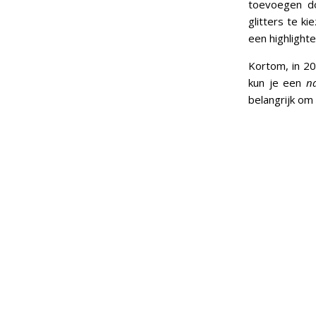
toevoegen do
glitters te k
een highlighte
Kortom, in 20
kun je een
na
belangrijk om 