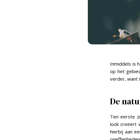
Inmiddels is 
op het gebie
verder, want in
De natu
Ten eerste z
look creëert 
hierbij aan e
oneffenheden