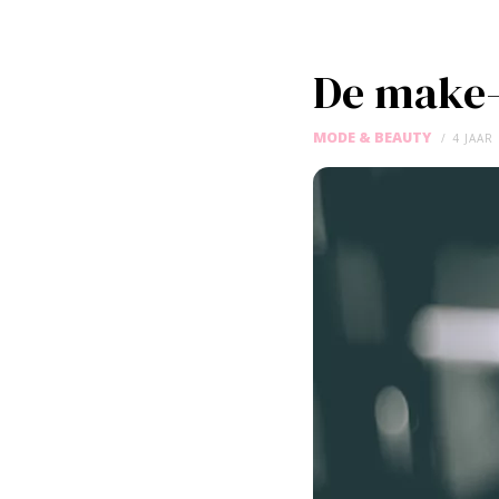
De make-
MODE & BEAUTY
4 JAAR