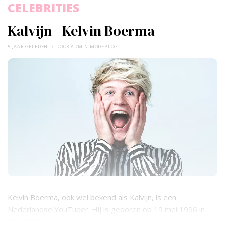
CELEBRITIES
Kalvijn - Kelvin Boerma
5 JAAR GELEDEN
DOOR
ADMIN MODEBLOG
Kelvin Boerma, ook wel bekend als Kalvijn, is een
Nederlandse YouTuber. Hij is geboren op 19 mei 1996 in
Meedhuizen.