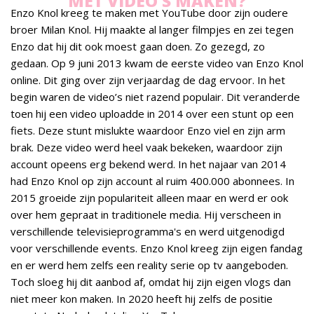
MET VIDEO’S MAKEN?
Enzo Knol kreeg te maken met YouTube door zijn oudere
broer Milan Knol. Hij maakte al langer filmpjes en zei tegen
Enzo dat hij dit ook moest gaan doen. Zo gezegd, zo
gedaan. Op 9 juni 2013 kwam de eerste video van Enzo Knol
online. Dit ging over zijn verjaardag de dag ervoor. In het
begin waren de video’s niet razend populair. Dit veranderde
toen hij een video uploadde in 2014 over een stunt op een
fiets. Deze stunt mislukte waardoor Enzo viel en zijn arm
brak. Deze video werd heel vaak bekeken, waardoor zijn
account opeens erg bekend werd. In het najaar van 2014
had Enzo Knol op zijn account al ruim 400.000 abonnees. In
2015 groeide zijn populariteit alleen maar en werd er ook
over hem gepraat in traditionele media. Hij verscheen in
verschillende televisieprogramma's en werd uitgenodigd
voor verschillende events. Enzo Knol kreeg zijn eigen fandag
en er werd hem zelfs een reality serie op tv aangeboden.
Toch sloeg hij dit aanbod af, omdat hij zijn eigen vlogs dan
niet meer kon maken. In 2020 heeft hij zelfs de positie