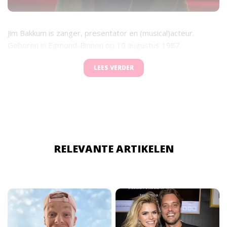
Jim Bakkum is zanger, presentator en (musical)acteur.
Geboren in Egmond-Binnen op 10 augustus 1987.
LEES VERDER
RELEVANTE ARTIKELEN