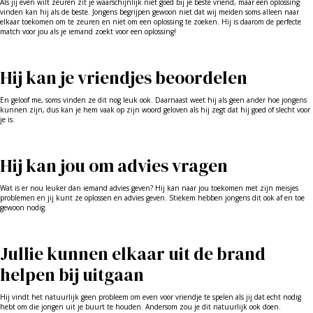
Als jij even wilt zeuren zit je waarschijnlijk niet goed bij je beste vriend, maar een oplossing
vinden kan hij als de beste. Jongens begrijpen gewoon niet dat wij meiden soms alleen naar
elkaar toekomen om te zeuren en niet om een oplossing te zoeken. Hij is daarom de perfecte
match voor jou als je iemand zoekt voor een oplossing!
Hij kan je vriendjes beoordelen
En geloof me, soms vinden ze dit nog leuk ook. Daarnaast weet hij als geen ander hoe jongens
kunnen zijn, dus kan je hem vaak op zijn woord geloven als hij zegt dat hij goed of slecht voor
je is.
Hij kan jou om advies vragen
Wat is er nou leuker dan iemand advies geven? Hij kan naar jou toekomen met zijn meisjes
problemen en jij kunt ze oplossen en advies geven. Stiekem hebben jongens dit ook af en toe
gewoon nodig.
Jullie kunnen elkaar uit de brand
helpen bij uitgaan
Hij vindt het natuurlijk geen probleem om even voor vriendje te spelen als jij dat echt nodig
hebt om die jongen uit je buurt te houden. Andersom zou je dit natuurlijk ook doen.