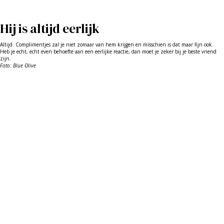
Hij is altijd eerlijk
Altijd. Complimentjes zal je niet zomaar van hem krijgen en misschien is dat maar fijn ook.
Heb je echt, echt even behoefte aan een eerlijke reactie, dan moet je zeker bij je beste vriend
zijn.
Foto: Blue Olive