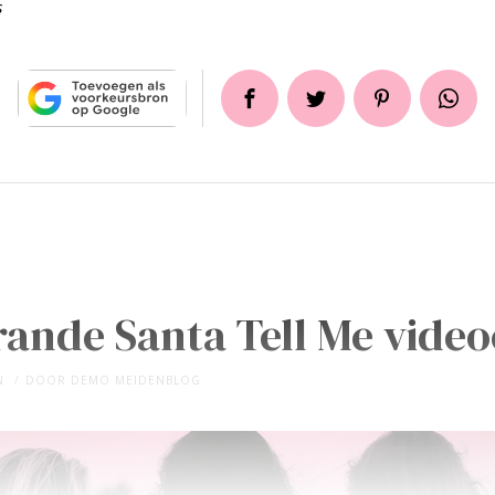
s
ande Santa Tell Me video
N
DOOR
DEMO MEIDENBLOG