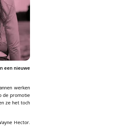
an een nieuwe
mannen werken
op de promotie
en ze het toch
 Wayne Hector.