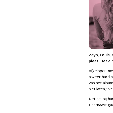
Zayn, Louis,
plaat. Het al
Afgelopen no
alweer hard a
van het album
niet laten," v
Net als bij h
Daarnaast gaa