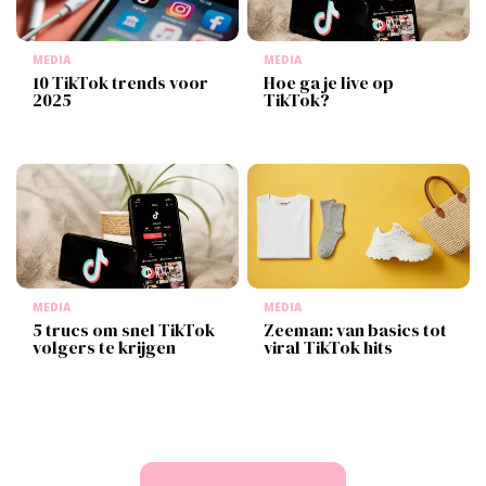
MEDIA
MEDIA
10 TikTok trends voor
Hoe ga je live op
2025
TikTok?
MEDIA
MEDIA
5 trucs om snel TikTok
Zeeman: van basics tot
volgers te krijgen
viral TikTok hits