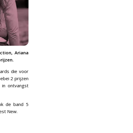
tion, Ariana
rijzen.
ards die voor
ebei 2 prijzen
 in ontvangst
ook de band 5
est New.