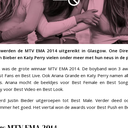
 werden de MTV EMA 2014 uitgereikt in Glasgow. One Direc
n Bieber en Katy Perry vielen onder meer met hun neus in de p
n was de grote winnaar MTV EMA 2014. De boyband won 3 aw
t Fans en Best Live. Ook Ariana Grande en Katy Perry namen all
s. Ariana mocht de beeldjes voor Best Female en Best Song
y voor Best Video en Best Look.
rd Justin Bieder uitgeroepen tot Best Male. Verder deed 
ummer het goed. Het viertal won de awards voor Best Push en B
rs MTV EMA 2014