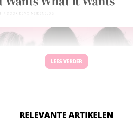
t Wants What It Wants
N
DOOR
DEMO MEIDENBLOG
LEES VERDER
RELEVANTE ARTIKELEN