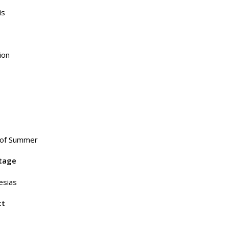
is
ion
 of Summer
tage
esias
ct