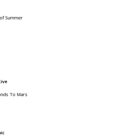
 of Summer
tive
onds To Mars
nic