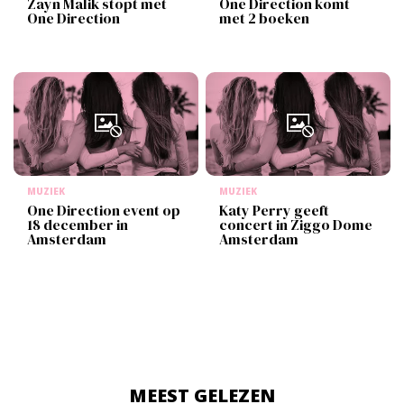
Zayn Malik stopt met
One Direction komt
One Direction
met 2 boeken
MUZIEK
MUZIEK
One Direction event op
Katy Perry geeft
18 december in
concert in Ziggo Dome
Amsterdam
Amsterdam
MEEST GELEZEN