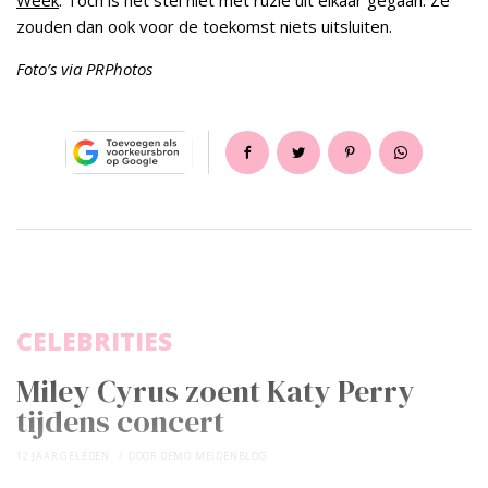
Week
. Toch is het stel niet met ruzie uit elkaar gegaan. Ze
zouden dan ook voor de toekomst niets uitsluiten.
Foto’s via PRPhotos
CELEBRITIES
Miley Cyrus zoent Katy Perry
tijdens concert
12 JAAR GELEDEN
DOOR
DEMO MEIDENBLOG