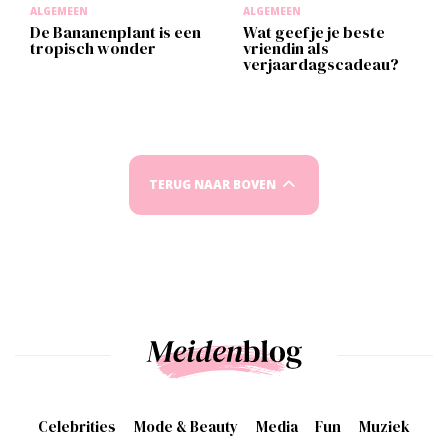
ALGEMEEN
ALGEMEEN
De Bananenplant is een
Wat geef je je beste
tropisch wonder
vriendin als
verjaardagscadeau?
TERUG NAAR BOVEN
Celebrities
Mode & Beauty
Media
Fun
Muziek