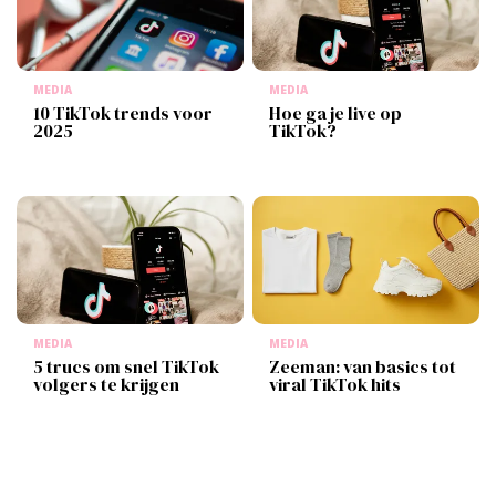
MEDIA
MEDIA
10 TikTok trends voor
Hoe ga je live op
2025
TikTok?
MEDIA
MEDIA
5 trucs om snel TikTok
Zeeman: van basics tot
volgers te krijgen
viral TikTok hits