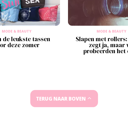
MODE & BEAUTY
MODE & BEAUTY
jn de leukste tassen
Slapen met rollers:
or deze zomer
zegt ja, maar 
probeerden het 
TERUG NAAR BOVEN