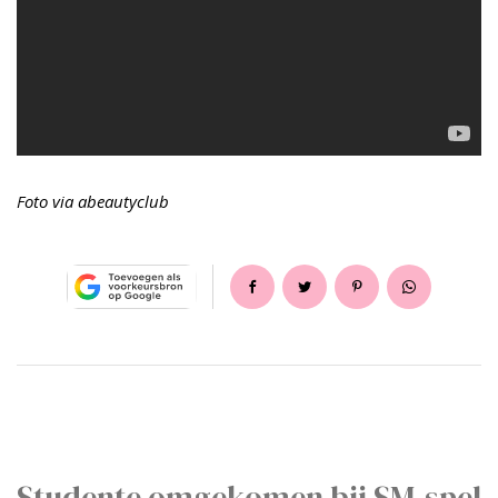
Foto via abeautyclub
Studente omgekomen bij SM-spel