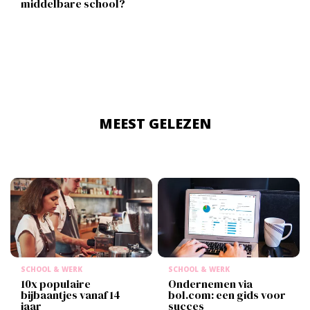
middelbare school?
MEEST GELEZEN
SCHOOL & WERK
SCHOOL & WERK
10x populaire
Ondernemen via
bijbaantjes vanaf 14
bol.com: een gids voor
jaar
succes