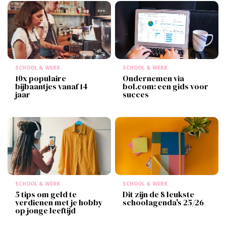
SCHOOL & WERK
SCHOOL & WERK
10x populaire
Ondernemen via
bijbaantjes vanaf 14
bol.com: een gids voor
jaar
succes
SCHOOL & WERK
SCHOOL & WERK
5 tips om geld te
Dit zijn de 8 leukste
verdienen met je hobby
schoolagenda's 25/26
op jonge leeftijd