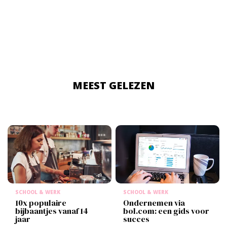
MEEST GELEZEN
SCHOOL & WERK
SCHOOL & WERK
10x populaire
Ondernemen via
bijbaantjes vanaf 14
bol.com: een gids voor
jaar
succes