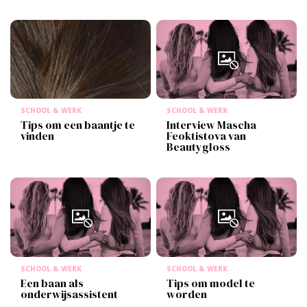
SCHOOL & WERK
SCHOOL & WERK
Tips om een baantje te
Interview Mascha
vinden
Feoktistova van
Beautygloss
SCHOOL & WERK
SCHOOL & WERK
Een baan als
Tips om model te
onderwijsassistent
worden