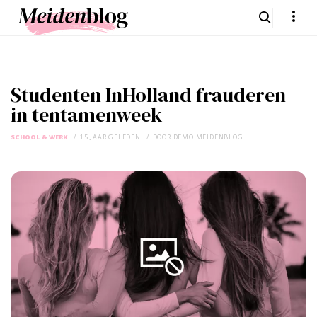
Studenten InHolland frauderen
in tentamenweek
SCHOOL & WERK
15 JAAR GELEDEN
DOOR
DEMO MEIDENBLOG