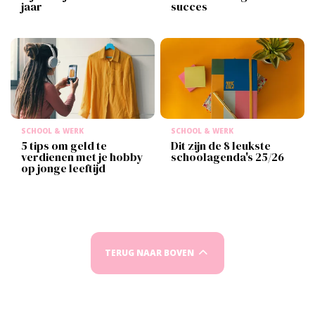
jaar
succes
SCHOOL & WERK
SCHOOL & WERK
5 tips om geld te
Dit zijn de 8 leukste
verdienen met je hobby
schoolagenda's 25/26
op jonge leeftijd
TERUG NAAR BOVEN