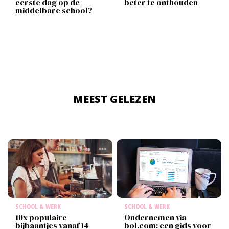
eerste dag op de
beter te onthouden
middelbare school?
MEEST GELEZEN
SCHOOL & WERK
SCHOOL & WERK
10x populaire
Ondernemen via
bijbaantjes vanaf 14
bol.com: een gids voor