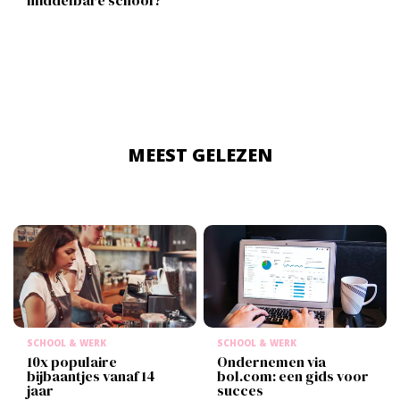
MEEST GELEZEN
SCHOOL & WERK
SCHOOL & WERK
10x populaire
Ondernemen via
bijbaantjes vanaf 14
bol.com: een gids voor
jaar
succes