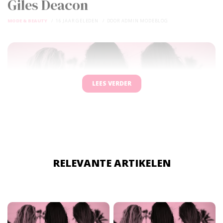
Giles Deacon
MODE & BEAUTY
16 JAAR GELEDEN
DOOR
ADMIN MODEBLOG
LEES VERDER
RELEVANTE ARTIKELEN