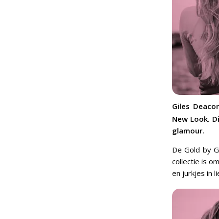
Giles Deaco
New Look. Di
glamour.
De Gold by Gi
collectie is o
en jurkjes in 