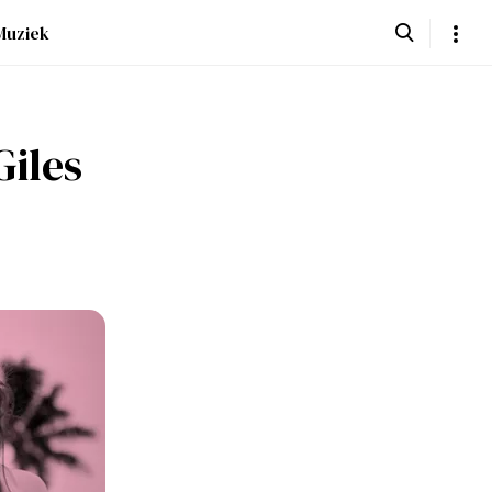
Muziek
iles