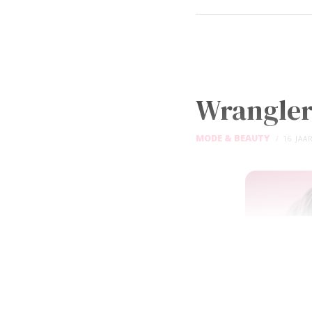
Wrangler
MODE & BEAUTY
16 JAA