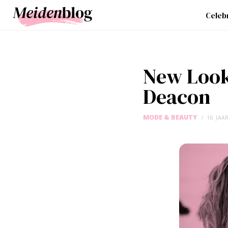
Celebr
New Look
Deacon
MODE & BEAUTY
16 JAA