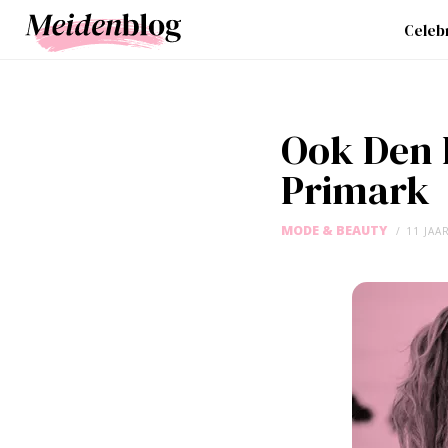
Celebr
Ook Den 
Primark
MODE & BEAUTY
11 JAA