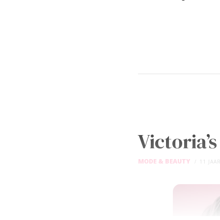
Victoria’
MODE & BEAUTY
11 JAA