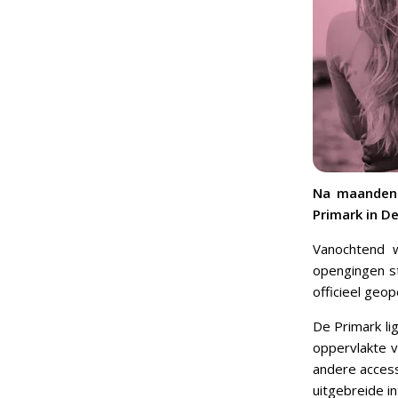
Na maanden 
Primark in D
Vanochtend
opengingen s
officieel geo
De Primark li
oppervlakte v
andere access
uitgebreide in