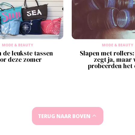
MODE & BEAUTY
MODE & BEAUTY
jn de leukste tassen
Slapen met rollers:
or deze zomer
zegt ja, maar 
probeerden het 
TERUG NAAR BOVEN