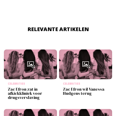
RELEVANTE ARTIKELEN
CELEBRITIES
CELEBRITIES
Zac Efron zat in
Zac Efron wil Vanessa
afkickkliniek voor
Hudgens terug
drugsverslaving