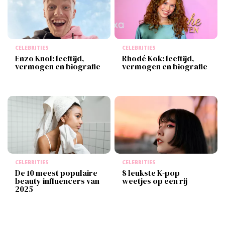
CELEBRITIES
CELEBRITIES
Enzo Knol: leeftijd,
Rhodé Kok: leeftijd,
vermogen en biografie
vermogen en biografie
CELEBRITIES
CELEBRITIES
De 10 meest populaire
8 leukste K-pop
beauty influencers van
weetjes op een rij
2025