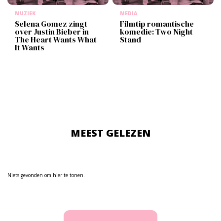
MUZIEK
MEDIA
Selena Gomez zingt
Filmtip romantische
over Justin Bieber in
komedie: Two Night
The Heart Wants What
Stand
It Wants
MEEST GELEZEN
Niets gevonden om hier te tonen.