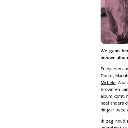
We gaan het
nieuwe album
Er zijn een a
Doubt, Maria
Michele
, Aria
Brown en Lana
album komt, m
heel anders d
dit jaar twee
Ik zeg houd 
vooral niet te