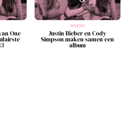
MUZIEK
van One
Justin Bieber en Cody
ulairste
Simpson maken samen een
13
album