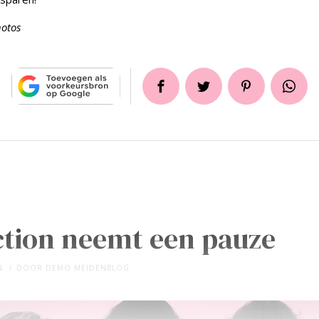
hotos
ction neemt een pauze
N
DOOR
DEMO MEIDENBLOG