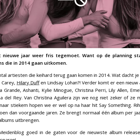
 nieuwe jaar weer fris tegemoet. Want op de planning st
s die in 2014 gaan uitkomen.
antal artiesten die keihard terug gaan komen in 2014. Wat dacht je
h Carey,
Hilary Duff
en Lindsay Lohan?! Verder komt er een nieuw
na Grande, Ashanti, Kylie Minogue, Christina Perri, Lily Allen, Eme
 del Rey. Van Christina Aguilera zijn we nog niet zeker of ze
aar stiekem hopen we er wel op na haar hit Say Something. Ri
oen dan voorgaande jaren. Ze brengt normaal één album per jaar
 albums uitbrengen.
Meidenblog goed in de gaten voor de nieuwste album releas
 sparen!