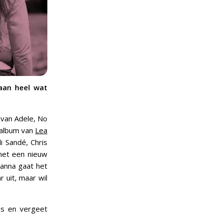
aan heel wat
 van Adele, No
 album van
Lea
li Sandé, Chris
 met een nieuw
hanna gaat het
 uit, maar wil
es en vergeet