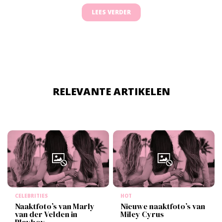
LEES VERDER
RELEVANTE ARTIKELEN
CELEBRITIES
HOT
Naaktfoto’s van Marly
Nieuwe naaktfoto’s van
van der Velden in
Miley Cyrus