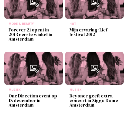
MODE & BEAUTY
HOT
Forever 21 opent in
Mijn ervaring: Lief
2013 eerste winkel in
festival 2012
Amsterdam
MUZIEK
MUZIEK
One Direction event op
Beyonce geeft extra
18 december in
concert in Ziggo Dome
Amsterdam
Amsterdam