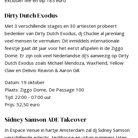
exclusief fee en vip 185 euro
Dirty Dutch Exodus
Met 3 verschillende stages en 30 artiesten probeert
bedenker van Dirty Dutch Exodus, dj Chuckie al jarenlang
veel mensen te vermaken. Dit inmiddels internationale
feestje gaat dit jaar voor het eerst afspelen in de Ziggo
Dome. Er zijn ook veel Nederlandse dj’s aanwezig op Dirty
Dutch Exodus zoals Michael Mendoza, WaxFiend, Yellow
Claw en Delivio Reavon & Aaron Gill.
Datum: 19 oktober
Plaats: Ziggo Dome, De Passage 100
Tijd: 22:00 - 07:00 uur
Prijs: 52,50 euro
Sidney Samson ADE Takeover
In Espace Venue in hartje Amsterdam zal dj Sidney Samson
verschillende eclectic, techhouse en urban nummers laten