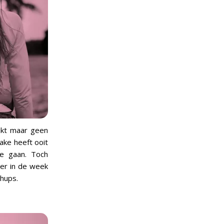
ijkt maar geen
ake heeft ooit
e gaan. Toch
eer in de week
shups.