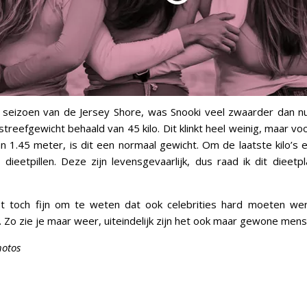
 seizoen van de Jersey Shore, was Snooki veel zwaarder dan n
 streefgewicht behaald van 45 kilo. Dit klinkt heel weinig, maar 
n 1.45 meter, is dit een normaal gewicht. Om de laatste kilo’s er
l dieetpillen. Deze zijn levensgevaarlijk, dus raad ik dit dieetp
et toch fijn om te weten dat ook celebrities hard moeten we
r. Zo zie je maar weer, uiteindelijk zijn het ook maar gewone mens
hotos