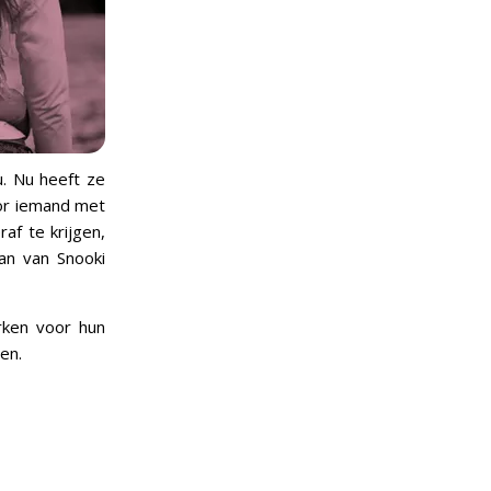
u. Nu heeft ze
voor iemand met
af te krijgen,
lan van Snooki
rken voor hun
en.