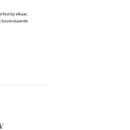
fect bij elkaar,
elk bovenstaande
w