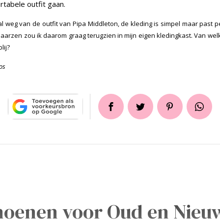
rtabele outfit gaan.
al weg van de outfit van Pipa Middleton, de kleding is simpel maar past per
 laarzen zou ik daarom graag terugzien in mijn eigen kledingkast. Van w
lij?
os
choenen voor Oud en Nieu