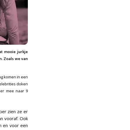
at mooie jurkje
n. Zoals we van
dag komen in een
elebrities doken
hier mee naar 9
oper zien ze er
an vooraf. Ook
n en voor een