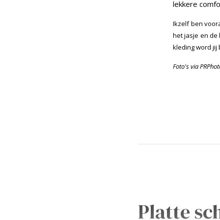
lekkere comfo
Ikzelf ben voor
het jasje en de
kleding word jij b
Foto's via PRPhot
Platte s