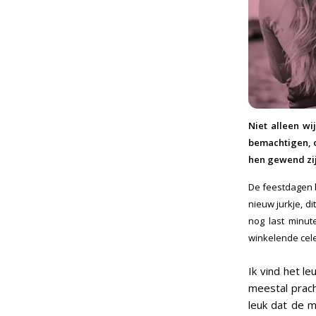
Niet alleen wi
bemachtigen, o
hen gewend zijn
De feestdagen b
nieuw jurkje, d
nog last minut
winkelende cele
Ik vind het le
meestal prach
leuk dat de 