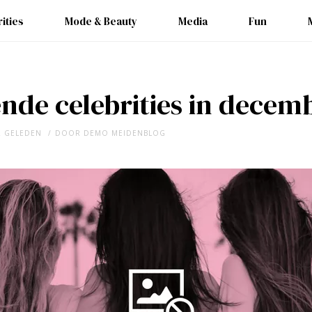
ities
Mode & Beauty
Media
Fun
nde celebrities in decem
R GELEDEN
DOOR
DEMO MEIDENBLOG