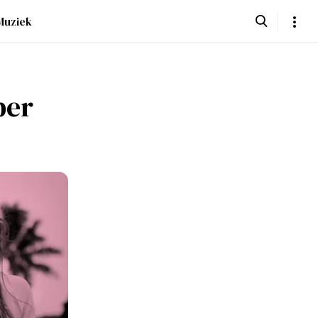
Muziek
ber