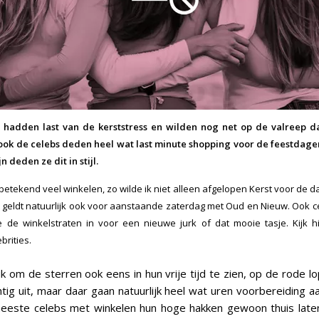
j hadden last van de kerststress en wilden nog net op de valreep d
ok de celebs deden heel wat last minute shopping voor de feestdage
 deden ze dit in stijl.
etekend veel winkelen, zo wilde ik niet alleen afgelopen Kerst voor de 
it geldt natuurlijk ook voor aanstaande zaterdag met Oud en Nieuw. Ook c
e de winkelstraten in voor een nieuwe jurk of dat mooie tasje. Kijk 
brities.
uk om de sterren ook eens in hun vrije tijd te zien, op de rode l
tig uit, maar daar gaan natuurlijk heel wat uren voorbereiding a
meeste celebs met winkelen hun hoge hakken gewoon thuis late