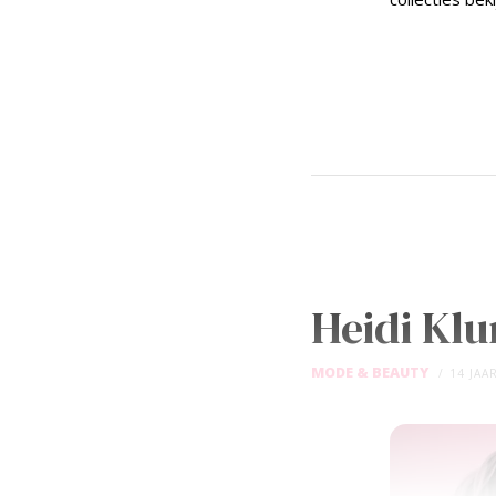
Heidi Kl
MODE & BEAUTY
14 JAA