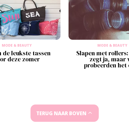
MODE & BEAUTY
MODE & BEAUTY
jn de leukste tassen
Slapen met rollers:
or deze zomer
zegt ja, maar 
probeerden het 
TERUG NAAR BOVEN