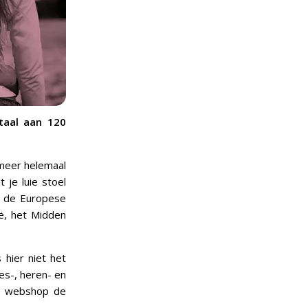
taal aan 120
 meer helemaal
 je luie stoel
t de Europese
ië, het Midden
 hier niet het
es-, heren- en
 de webshop de