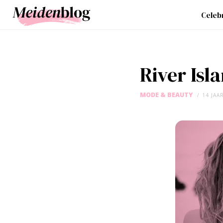
Celebr
River Is
MODE & BEAUTY
14 JAA