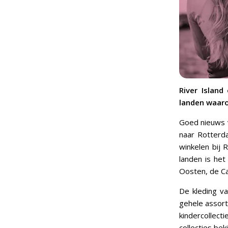
River Islan
landen waaro
Goed nieuws v
naar Rotterda
winkelen bij
landen is het
Oosten, de Ca
De kleding va
gehele assort
kindercollect
collecties bek