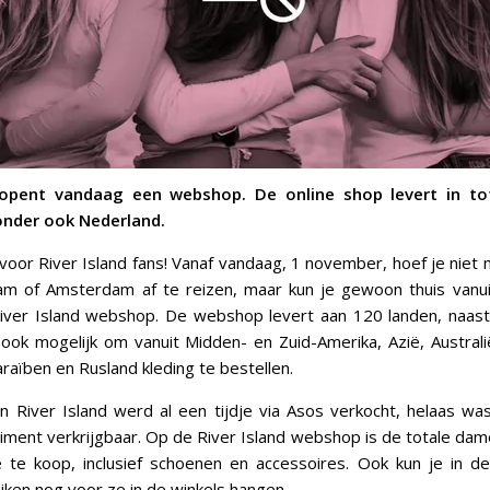
d opent vandaag een webshop. De online shop levert in to
nder ook Nederland.
oor River Island fans! Vanaf vandaag, 1 november, hoef je niet
m of Amsterdam af te reizen, maar kun je gewoon thuis vanuit
 River Island webshop. De webshop levert aan 120 landen, naas
 ook mogelijk om vanuit Midden- en Zuid-Amerika, Azië, Austral
raïben en Rusland kleding te bestellen.
n River Island werd al een tijdje via Asos verkocht, helaas was
iment verkrijgbaar. Op de River Island webshop is de totale dam
ie te koop, inclusief schoenen en accessoires. Ook kun je in
ijken nog voor ze in de winkels hangen.