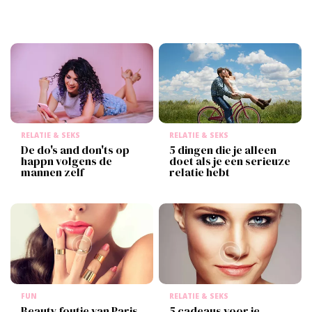
RELATIE & SEKS
RELATIE & SEKS
De do's and don'ts op
5 dingen die je alleen
happn volgens de
doet als je een serieuze
mannen zelf
relatie hebt
FUN
RELATIE & SEKS
Beauty foutje van Paris
5 cadeaus voor je