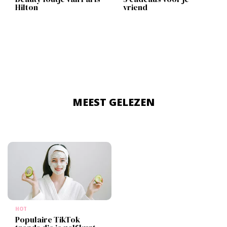
Hilton
vriend
MEEST GELEZEN
HOT
Populaire TikTok