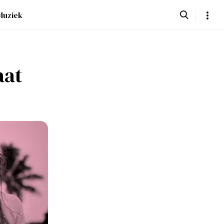
Muziek
aat