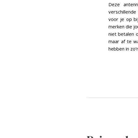
Deze anten
verschillende
voor je op bi
merken die jo
niet betalen 
maar af te w
hebben in zo’