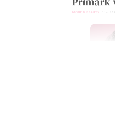
Primark 
MODE & BEAUTY
14 JAA