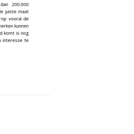
dan 200.000
de juiste maat
arop vooral de
 merken kunnen
nd komt is nog
 interesse te