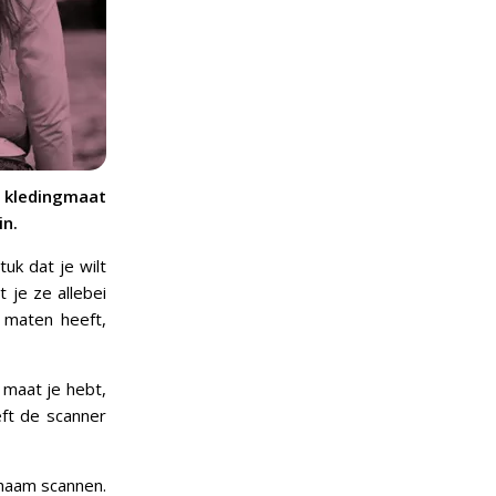
e kledingmaat
in.
uk dat je wilt
 je ze allebei
 maten heeft,
 maat je hebt,
ft de scanner
chaam scannen.