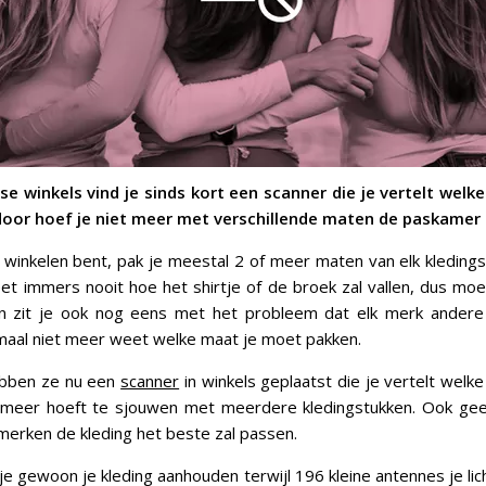
se winkels vind je sinds kort een scanner die je vertelt welk
rdoor hoef je niet meer met verschillende maten de paskamer 
t winkelen bent, pak je meestal 2 of meer maten van elk kledingst
et immers nooit hoe het shirtje of de broek zal vallen, dus moet
n zit je ook nog eens met het probleem dat elk merk andere
maal niet meer weet welke maat je moet pakken.
ebben ze nu een
scanner
in winkels geplaatst die je vertelt welke
t meer hoeft te sjouwen met meerdere kledingstukken. Ook gee
 merken de kleding het beste zal passen.
je gewoon je kleding aanhouden terwijl 196 kleine antennes je li