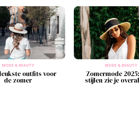
MODE & BEAUTY
MODE & BEAUTY
leukste outfits voor
Zomermode 2025:
de zomer
stijlen zie je overa