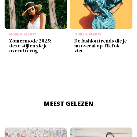
MODE & BEAUTY
MODE & BEAUTY
Zomermode 2025:
De fashion trends die je
deze stijlen zie je
nu overal op TikTok
overal terug
ziet
MEEST GELEZEN