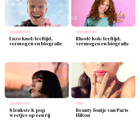
CELEBRITIES
CELEBRITIES
Enzo Knol: leeftijd,
Rhodé Kok: leeftijd,
vermogen en biografie
vermogen en biografie
CELEBRITIES
FUN
8 leukste K-pop
Beauty foutje van Paris
weetjes op een rij
Hilton