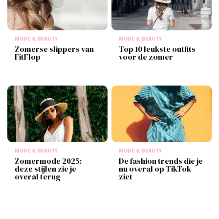
MODE & BEAUTY
MODE & BEAUTY
Zomerse slippers van
Top 10 leukste outfits
FitFlop
voor de zomer
MODE & BEAUTY
MODE & BEAUTY
Zomermode 2025:
De fashion trends die je
deze stijlen zie je
nu overal op TikTok
overal terug
ziet