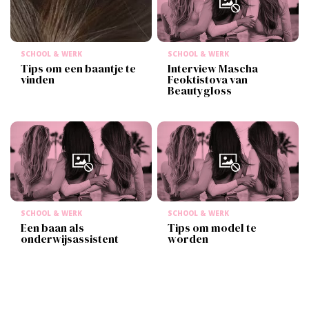
SCHOOL & WERK
SCHOOL & WERK
Tips om een baantje te
Interview Mascha
vinden
Feoktistova van
Beautygloss
SCHOOL & WERK
SCHOOL & WERK
Een baan als
Tips om model te
onderwijsassistent
worden