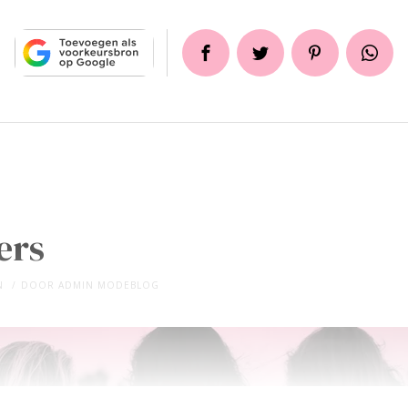
ers
N
DOOR
ADMIN MODEBLOG