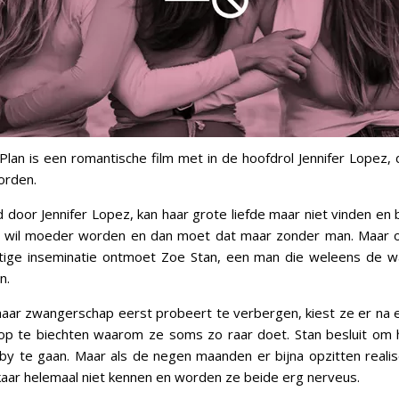
lan is een romantische film met in de hoofdrol Jennifer Lopez, 
orden.
 door Jennifer Lopez, kan haar grote liefde maar niet vinden en b
e wil moeder worden en dan moet dat maar zonder man. Maar 
tige inseminatie ontmoet Zoe Stan, een man die weleens de w
n.
ar zwangerschap eerst probeert te verbergen, kiest ze er na e
op te biechten waarom ze soms zo raar doet. Stan besluit om 
by te gaan. Maar als de negen maanden er bijna opzitten reali
lkaar helemaal niet kennen en worden ze beide erg nerveus.