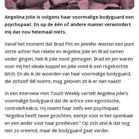
Angelina Jolie is volgens haar voormalige bodyguard een
psychopaat. En op de één of andere manier verwondert
mij dat nou helemaal niets.
Vanaf het moment dat Brad Pitt en Jennifer Aniston een punt
zette achter hun relatie en Angelina Jolie en Brad samen
veder gingen, heb ik Jolie nooit gemogen. Brad en Jen waren
voor mij het ideale koppel en Jolie vond ik een regelrechte
bitch. En als ik de woorden van haar voormalige bodyguard,
die zichzelf Bill noemt, mag geloven zit ik er niet naast!
In een interview met Touch Weekly vertelt Angelina Jolie’s
voormalige bodyguard dat de actrice een egoïstische,
controlefreak is. Hij noemt haar zelfs een psychopaat.
“Angelina heeft twee gezichten, eentje voor in het openbaar
en een ander voor haar privéleven.” Op zich vind ik dat nog
niet zo vreemd, maar de bodyguard gaat verder.