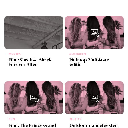
MUZIEK
ALGEMEEN
Film: Shrek 4 - Shrek
Pinkpop 2010 41ste
Forever After
editie
FUN
MUZIEK
Film: The Princess and
Outdoor dancefeesten