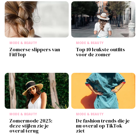
MODE & BEAUTY
MODE & BEAUTY
Zomerse slippers van
Top 10 leukste outfits
FitFlop
voor de zomer
MODE & BEAUTY
MODE & BEAUTY
Zomermode 2025:
De fashion trends die je
deze stijlen zie je
nu overal op TikTok
overal terug
ziet